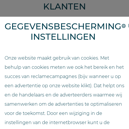
KLANTEN
GEGEVENSBESCHERMING
“Het werk in het magazijn was met schuiven een
stuk omslachtiger en tijdrovender. Onze
INSTELLINGEN
GOLLMANN scant de verpakkingen uit en beveiligt
alle relevante informatie. Dat vermindert de
hoeveelheid werk en zorgt voor een beter overzicht
Onze website maakt gebruik van cookies. Met
van de voorraad en de vervaldatum. Bovendien is
behulp van cookies meten we ook het bereik en het
het geautomatiseerde distributiesysteem compact
succes van reclamecampagnes (bijv. wanneer u op
en past het met zijn houten bekleding perfect in
het interieur van de apotheek. Daardoor kunnen we
een advertentie op onze website klikt). Dat helpt ons
onze klanten op een rustigere manier hun
en de handelaars en de adverteerders waarmee wij
geneesmiddelen bezorgen, want voor alle vier HV-
samenwerken om de advertenties te optimaliseren
tafels is een apart uitvoerpunt ingericht.”
voor de toekomst. Door een wijziging in de
instellingen van de internetbrowser kunt u de
Apotheker dr. med. Markus Jansen