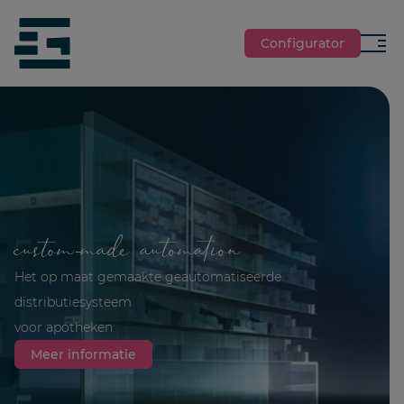
jumpToMain
siteLogo
Configurator
Menu
custom-made automation
Het op maat gemaakte geautomatiseerde
distributiesysteem
voor apotheken
Meer informatie