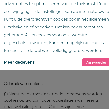
- Inhoud van het verzoek (specifieke pagina)
advertenties te optimaliseren voor de toekomst. Door
een wijziging in de instellingen van de internetbrowse
- Toegangsstatus/HTTP-statuscode
kunt u de overdracht van cookies ook in het algemeen
- Hoeveelheid overgedragen gegevens in elk geval
uitschakelen of beperken. Dat kan ook automatisch
- Website waar het verzoek vandaan kwam
gebeuren. Als er cookies voor onze website
uitgeschakeld worden, kunnen mogelijk niet meer all
- browser
functies van de websites volledig gebruikt worden.
- Besturingssysteem en zijn interface
Meer gegevens
Aanvaarden
- Taal en versie van de browsersoftware.
Gebruik van cookies
(1) Naast de hierboven vermelde gegevens worden
cookies op uw computer opgeslagen wanneer u
onze website gebruikt. Cookies zijn kleine