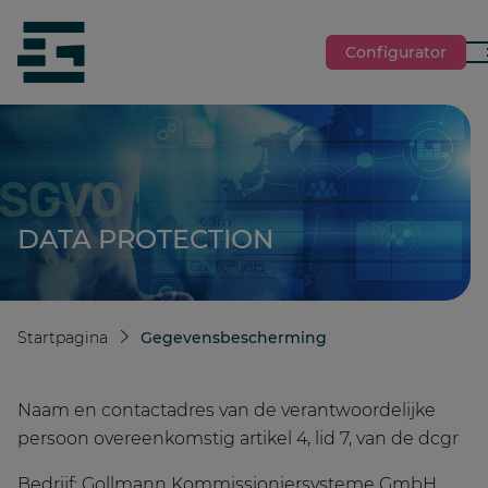
jumpToMain
siteLogo
Configurator
M
DATA PROTECTION
Startpagina
Gegevensbescherming
Naam en contactadres van de verantwoordelijke
persoon overeenkomstig artikel 4, lid 7, van de dcgr
Bedrijf: Gollmann Kommissioniersysteme GmbH