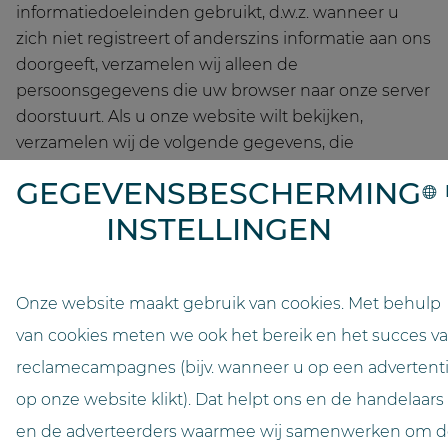
informatiedoeleinden gebruikt, d.w.z. wanneer u
zich niet registreert of anderszins informatie aan ons
doorgeeft, verzamelen wij alleen de
persoonsgegevens die uw browser naar onze server
doorstuurt. Als u onze website wilt bekijken,
verzamelen wij de volgende gegevens, die
technisch noodzakelijk zijn om onze website aan u
GEGEVENSBESCHERMING
te kunnen tonen en om de stabiliteit en veiligheid
ervan te waarborgen (rechtsgrondslag is art. 6 lid 1 p.
INSTELLINGEN
1 lit. f DSGVO):
Onze website maakt gebruik van cookies. Met behulp
- IP-adres
van cookies meten we ook het bereik en het succes v
reclamecampagnes (bijv. wanneer u op een advertent
- Datum en tijdstip van het verzoek
op onze website klikt). Dat helpt ons en de handelaars
- Tijdzoneverschil met Greenwich Mean Time (GMT)
en de adverteerders waarmee wij samenwerken om d