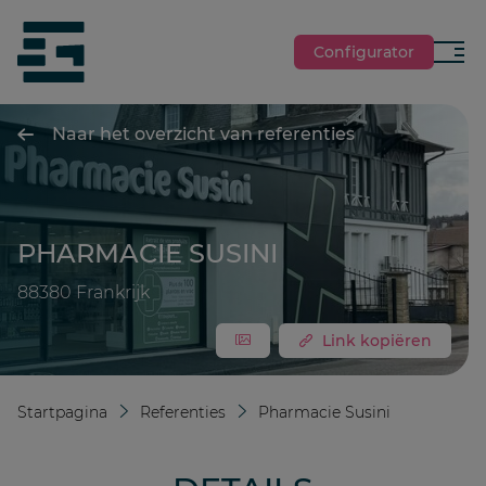
jumpToMain
siteLogo
Configurator
Menu
Naar het overzicht van referenties
PHARMACIE SUSINI
88380
Frankrijk
Link kopiëren
Startpagina
Referenties
Pharmacie Susini