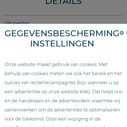
DETAILS
Uitvoering
2022
GEGEVENSBESCHERMING
INSTELLINGEN
Systeem
GO.compact
Onze website maakt gebruik van cookies. Met
Capaciteit
behulp van cookies meten we ook het bereik en het
10500
succes van reclamecampagnes (bijv. wanneer u op
een advertentie op onze website klikt). Dat helpt ons
Lengte (meter)
3,05
en de handelaars en de adverteerders waarmee wij
samenwerken om de advertenties te optimaliseren
Breedte (meter)
voor de toekomst. Door een wijziging in de
3,00