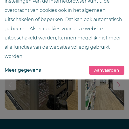
instellingen van de internetbrowser kunt u de
overdracht van cookies ook in het algemeen
Hoogte (meter)
2,65
uitschakelen of beperken. Dat kan ook automatisch
gebeuren. Als er cookies voor onze website
Kleur
uitgeschakeld worden, kunnen mogelijk niet meer
Vulkanit
alle functies van de websites volledig gebruikt
worden.
Meer gegevens
Aanvaarden